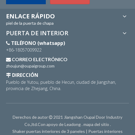
ENLACE RÁPIDO
piel de la puerta de chapa
PUERTA DE INTERIOR
TELÉFONO (whatsapp)

+86-18057009922
CORREO ELECTRÓNICO

zhoujun@oupaigroup.com
DIRECCIÓN

Pueblo de Yutou, pueblo de Hecun, ciudad de Jiangshan,
provincia de Zhejiang, China.
Derechos de autor
2021 Jiangshan Oupai Door Industry

Co.,ltd.Con apoyo de
Leadong
.
mapa del sitio
.
Shaker puertas interiores de 3 paneles
|
Puertas interiores