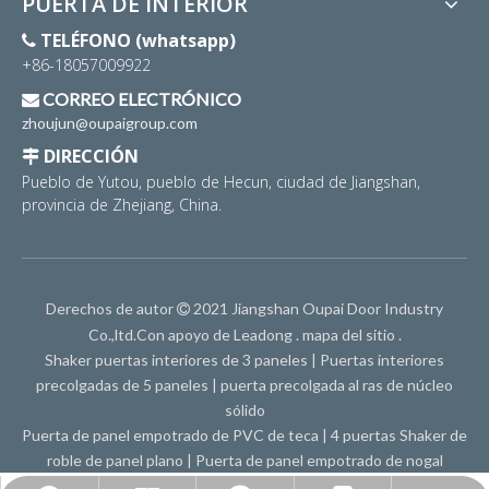
PUERTA DE INTERIOR
TELÉFONO (whatsapp)

+86-18057009922
CORREO ELECTRÓNICO

zhoujun@oupaigroup.com
DIRECCIÓN

Pueblo de Yutou, pueblo de Hecun, ciudad de Jiangshan,
provincia de Zhejiang, China.
Derechos de autor
2021 Jiangshan Oupai Door Industry

Co.,ltd.Con apoyo de
Leadong
.
mapa del sitio
.
Shaker puertas interiores de 3 paneles
|
Puertas interiores
precolgadas de 5 paneles
|
puerta precolgada al ras de núcleo
sólido
Puerta de panel empotrado de PVC de teca
|
4 puertas Shaker de
roble de panel plano
|
Puerta de panel empotrado de nogal