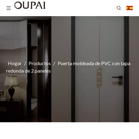
Hogar
/
Productos
/
Puerta moldeada de PVC con tapa
redonda de 2 paneles