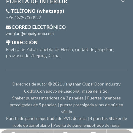
PUERTA DE INTERIOR
TELÉFONO (whatsapp)

+86-18057009922
CORREO ELECTRÓNICO

zhoujun@oupaigroup.com
DIRECCIÓN

Pueblo de Yutou, pueblo de Hecun, ciudad de Jiangshan,
provincia de Zhejiang, China.
Derechos de autor
2021 Jiangshan Oupai Door Industry

Co.,ltd.Con apoyo de
Leadong
.
mapa del sitio
.
Shaker puertas interiores de 3 paneles
|
Puertas interiores
precolgadas de 5 paneles
|
puerta precolgada al ras de núcleo
sólido
Puerta de panel empotrado de PVC de teca
|
4 puertas Shaker de
roble de panel plano
|
Puerta de panel empotrado de nogal