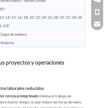
Núcleo hueco / Núcleo sólido
80″
+86-18
12', 14', 15', 16', 18', 20', 22', 24', 26', 28', 30', 32', 34', 36'
zhoujun
1-3/8'
Chapa de madera
Moderno
Línea
sus proyectos y operaciones
WeChat
WhatsA
stos laborales reducidos
olor cereza preimprimado
elimina el trabajo de
quiere mucho tiempo, lo que reduce las horas de mano