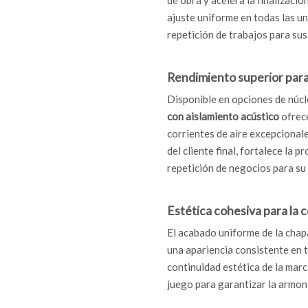
de obra y acelera la finalizaci
ajuste uniforme en todas las un
repetición de trabajos para sus 
Rendimiento superior para l
Disponible en opciones de núcl
con aislamiento acústico
ofrec
corrientes de aire excepcionale
del cliente final, fortalece la 
repetición de negocios para su
Estética cohesiva para la 
El acabado uniforme de la chap
una apariencia consistente en t
continuidad estética de la mar
juego para garantizar la armoní