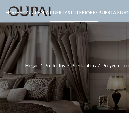
HOGAR
COMPAÑÍA
PUERTAS INTERIORES
PUERTA ENR
Hogar
/
Productos
/
Puerta al ras
/
Proyecto com