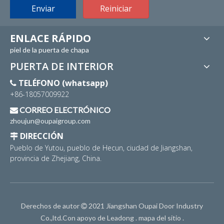
Enviar
Reiniciar
ENLACE RÁPIDO
piel de la puerta de chapa
PUERTA DE INTERIOR
TELÉFONO (whatsapp)

+86-18057009922
CORREO ELECTRÓNICO

zhoujun@oupaigroup.com
DIRECCIÓN

Pueblo de Yutou, pueblo de Hecun, ciudad de Jiangshan,
provincia de Zhejiang, China.
Derechos de autor
2021 Jiangshan Oupai Door Industry

Co.,ltd.Con apoyo de
Leadong
.
mapa del sitio
.